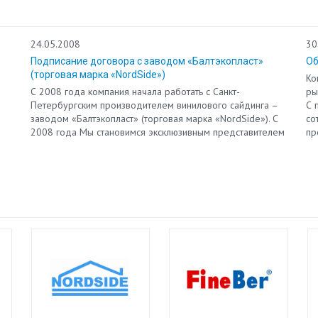
24.05.2008
30
Подписание договора с заводом «Балтэкопласт»
Об
(торговая марка «NordSide»)
Ко
С 2008 года компания начала работать с Санкт-
ры
Петербургским производителем винилового сайдинга –
С 
заводом «Балтэкопласт» (торговая марка «NordSide»). С
со
2008 года Мы становимся эксклюзивным представителем
пр
по продаже винилового сайдинга «NordSide» по Тамбову
вн
и Тамбовской области.