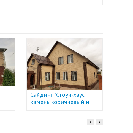
Сайди
Сайдинг "Стоун-хаус
кирпи
камень коричневый и
корич
золотистый" U-Plast