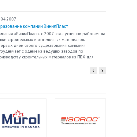
nunc sit am
Vivamus pel
mauris sodal
.04.2007
08.02.2007
enim eget ip
разование компании ВинилПласт
Образован
Duis sit ame
sapien quis,
мпания «ВинилПласт» с 2007 года успешно работает на
Компания «В
tortor a li
нке строительных и отделочных материалов.
рынке строи
Pellentesque
первых дней своего существования компания
С первых дн
mauris semp
трудничает с одним из ведущих заводов по
сотрудничае
Pellentesqu
оизводству строительных материалов из ПВХ для
производств
auctor aliqu
ешней отделки ООО«Ю-Пласт».
внешней от