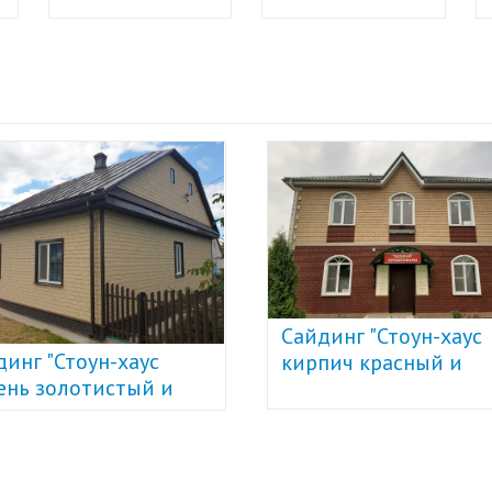
Сайдинг "Стоун-хаус
инг "Стоун-хаус
кирпич красный и
нь золотистый и
бежевый" U-Plast
н-хаус кирпич
чневый" U-Plast