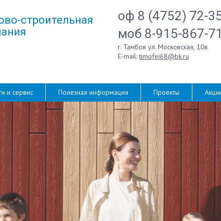
оф 8 (4752) 72-3
ово-строительная
ания
моб 8-915-867-7
г. Тамбов ул. Московская, 10в
E-mail:
timofei68@bk.ru
ги и сервис
Полезная информация
Проекты
Акци