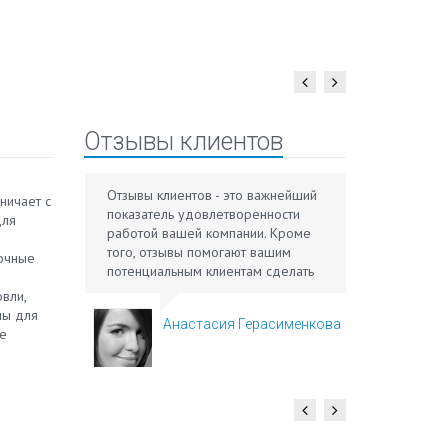
Отзывы клиентов
Отзывы клиентов - это важнейший
Lorem ipsum
ничает с
показатель удовлетворенности
consectetur 
для
работой вашей компании. Кроме
quis augue u
того, отзывы помогают вашим
risus rutrum
лочные
потенциальным клиентам сделать
ultrices ege
правильный выбор.
eget libero 
вли,
quis at ips
лы для
Анастасия Герасименкова
Ко
in orci ele
ые
Ге
tellus fring
ко
eros mollis 
Nunc quis e
laoreet veli
eget lectus 
non, convall