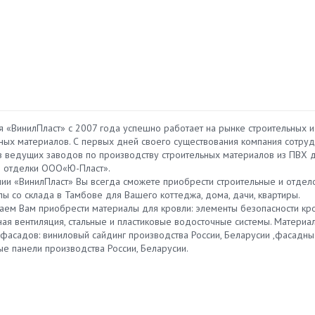
я «ВинилПласт» с 2007 года успешно работает на рынке строительных и
мпании мы узнали от
Lorem ipsum dolor sit amet,
ных материалов. С первых дней своего существования компания сотруд
ков. Они заказывали
consectetur adipiscing elit. Fusce
з ведущих заводов по производству строительных материалов из ПВХ 
хожую и остались
quis augue urna. Mauris a elit non
 отделки ООО«Ю-Пласт».
 Мы тоже решили
risus rutrum auctor eu nec elit. Nunc
нии «ВинилПласт» Вы всегда сможете приобрести строительные и отде
ставили заявку,
ultrices eget mi ac porttitor. Aenean
ы со склада в Тамбове для Вашего коттеджа, дома, дачи, квартиры.
ли минут через…
eget libero in augue laoreet sagittis
аем Вам приобрести материалы для кровли: элементы безопасности кро
quis at ipsum.
ная вентиляция, стальные и пластиковые водосточные системы. Материа
льга Ким
Марина
 фасадов: виниловый сайдинг производства России, Беларусии ,фасадн
омпании «Вернисаж
ые панели производства России, Беларусии.
ебель» vm-shop.net