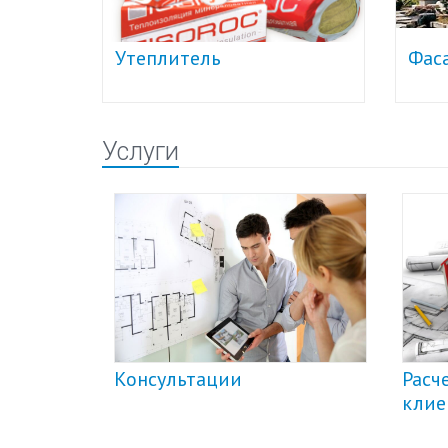
Утеплитель
Фас
Услуги
Консультации
Расчет по 
ие
клиента