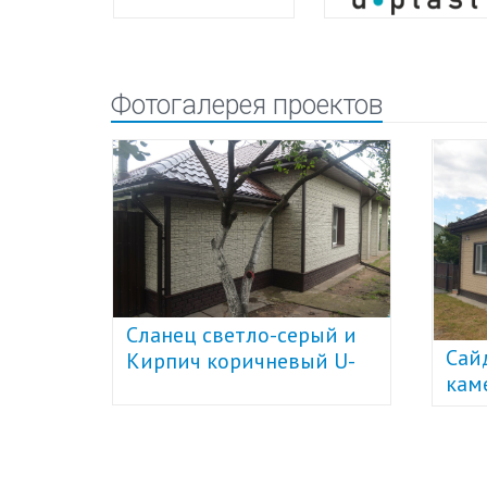
Фотогалерея проектов
Cланец светло-серый и
Сайд
Кирпич коричневый U-
каме
Plast
Стоу
кори