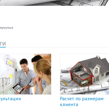
ернуться
ги
сультации
Расчет по размерам
клиента