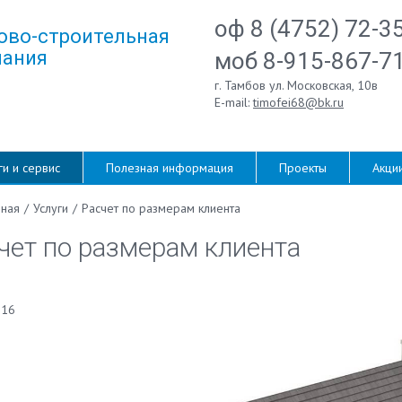
оф 8 (4752) 72-3
ово-строительная
ания
моб 8-915-867-7
г. Тамбов ул. Московская, 10в
E-mail:
timofei68@bk.ru
ги и сервис
Полезная информация
Проекты
Акци
вная
/
Услуги
/
Расчет по размерам клиента
чет по размерам клиента
016