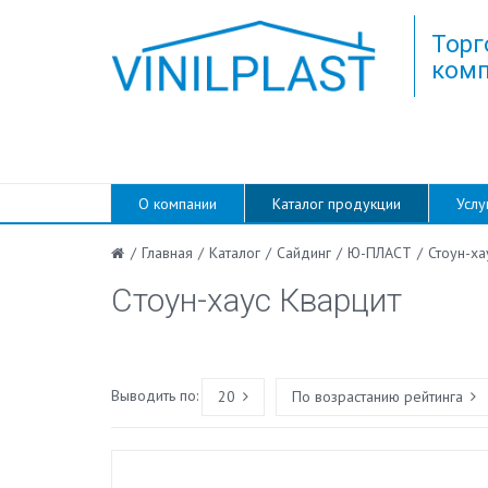
Торг
комп
О компании
Каталог продукции
Услу
/
Главная
/
Каталог
/
Сайдинг
/
Ю-ПЛАСТ
/
Стоун-ха
Стоун-хаус Кварцит
Выводить по:
20
По возрастанию рейтинга