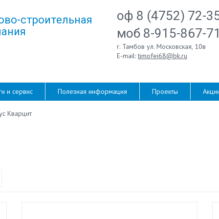
оф 8 (4752) 72-3
ово-строительная
ания
моб 8-915-867-7
г. Тамбов ул. Московская, 10в
E-mail:
timofei68@bk.ru
ги и сервис
Полезная информация
Проекты
Акци
ус Кварцит