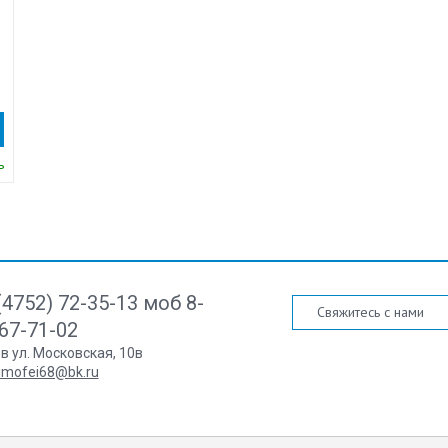
ь
(4752) 72-35-13 моб 8-
Свяжитесь с нами
67-71-02
ов ул. Московская, 10в
imofei68@bk.ru