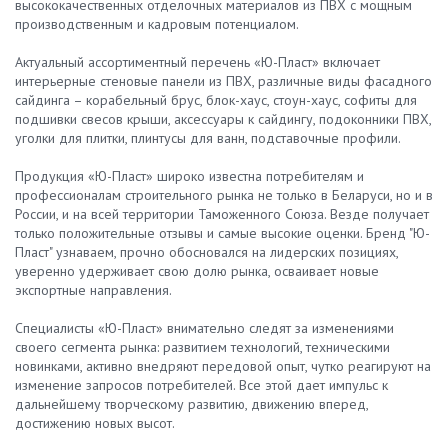
высококачественных отделочных материалов из ПВХ с мощным
производственным и кадровым потенциалом.
Актуальный ассортиментный перечень «Ю-Пласт» включает
интерьерные стеновые панели из ПВХ, различные виды фасадного
сайдинга – корабельный брус, блок-хаус, стоун-хаус, софиты для
подшивки свесов крыши, аксессуары к сайдингу, подоконники ПВХ,
уголки для плитки, плинтусы для ванн, подставочные профили.
Продукция «Ю-Пласт» широко известна потребителям и
профессионалам строительного рынка не только в Беларуси, но и в
России, и на всей территории Таможенного Союза. Везде получает
только положительные отзывы и самые высокие оценки. Бренд "Ю-
Пласт" узнаваем, прочно обосновался на лидерских позициях,
уверенно удерживает свою долю рынка, осваивает новые
экспортные направления.
Специалисты «Ю-Пласт» внимательно следят за изменениями
своего сегмента рынка: развитием технологий, техническими
новинками, активно внедряют передовой опыт, чутко реагируют на
изменение запросов потребителей. Все этой дает импульс к
дальнейшему творческому развитию, движению вперед,
достижению новых высот.