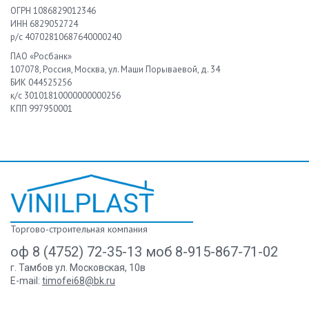
ОГРН 1086829012346
ИНН 6829052724
р/с 40702810687640000240
ПАО «Росбанк»
107078, Россия, Москва, ул. Маши Порываевой, д. 34
БИК 044525256
к/с 30101810000000000256
КПП 997950001
Торгово-строительная компания
оф 8 (4752) 72-35-13 моб 8-915-867-71-02
г. Тамбов ул. Московская, 10в
E-mail:
timofei68@bk.ru