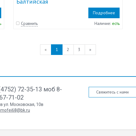
Балтийская
Подробнее
ь
Сравнить
Наличие:
есть
«
1
2
3
»
(4752) 72-35-13 моб 8-
Свяжитесь с нами
67-71-02
ов ул. Московская, 10в
imofei68@bk.ru