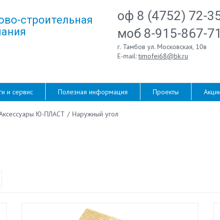
оф 8 (4752) 72-3
ово-строительная
ания
моб 8-915-867-7
г. Тамбов ул. Московская, 10в
E-mail:
timofei68@bk.ru
ги и сервис
Полезная информация
Проекты
Акци
Аксессуары Ю-ПЛАСТ
/
Наружный угол