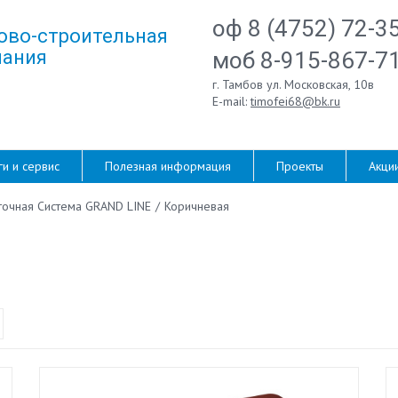
оф 8 (4752) 72-3
ово-строительная
ания
моб 8-915-867-7
г. Тамбов ул. Московская, 10в
E-mail:
timofei68@bk.ru
ги и сервис
Полезная информация
Проекты
Акци
точная Система GRAND LINE
/
Коричневая