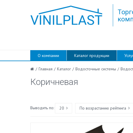
Торг
комп
О компании
Каталог продукции
Услу
/
Главная
/
Каталог
/
Водосточные системы
/
Водос
Коричневая
Выводить по:
20
По возрастанию рейтинга