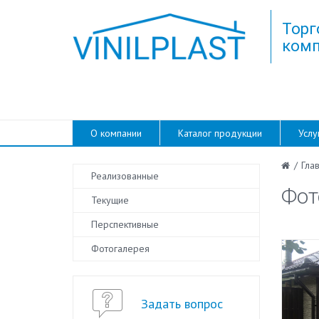
Торг
комп
О компании
Каталог продукции
Услу
/
Гла
Реализованные
Фот
Текущие
Перспективные
Фотогалерея
Задать вопрос