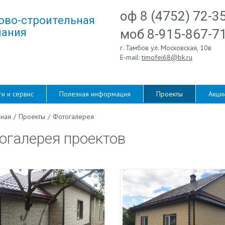
оф 8 (4752) 72-3
ово-строительная
ания
моб 8-915-867-7
г. Тамбов ул. Московская, 10в
E-mail:
timofei68@bk.ru
ги и сервис
Полезная информация
Проекты
Акци
вная
/
Проекты
/
Фотогалерея
огалерея проектов