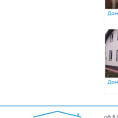
Дом
Дом
оф 8 