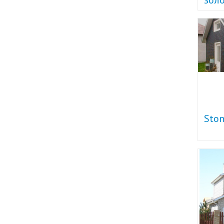
золо
Sto