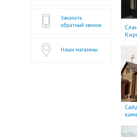
Заказать
обратный звонок
Cлан
Кир
Plas
Наши магазины
Сайд
кам
золо