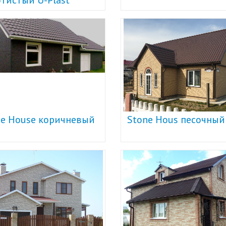
тистый U-Plast
ne House коричневый
Stone Hous песочный