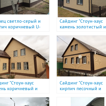
ец светло-серый и
Сайдинг "Стоун-хаус
пич коричневый U-
камень золотистый и
t
Стоун-хаус кирпич
коричневый" U-Plast
инг "Стоун-хаус
Сайдинг "Стоун-хаус
ень коричневый и
кирпич песочный и
тистый" U-Plast
коричневый" U-Plast