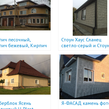
пич песочный,
Стоун Хаус Сланец
пич бежевый, Кирпич
светло-серый и Стоу
чневый U-Plast
Хаус Сланец бурый U-
Plast
берблок Ясень
Я-ФАСАД камень фот