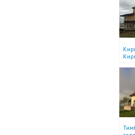
Кир
Кир
кори
Тим