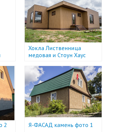
Хокла Лиственница
н
медовая и Стоун Хаус
Камень жженый U-Plast
о 2
Я-ФАСАД камень фото 1