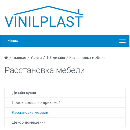
Меню
/
Главная
/
Услуги
/
3D-дизайн
/
Расстановка мебели
Расстановка мебели
Дизайн кухни
Проектирование прихожей
Расстановка мебели
Декор помещения