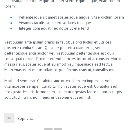
est tristique. Pellentesque sit amet scelerisque augue, vitae dictum
lorem.
Pellentesque sit amet scelerisque augue, vitae dictum lorem
Vivamus iaculis, sem sed sodales tristique
Integer consequat nec dolor ut eleifend
Vestibulum ante ipsum primis in faucibus orci luctus et ultrices
posuere cubilia Curae; Quisque pharetra diam eros, sed
pellentesque arcu auctor vel. Vestibulum pellentesque est quis
consequat rutrum. Proin eleifend ultricies tortor id accumsan. Morbi
massa risus, scelerisque at euismod vel, malesuada sed lectus.
Maecenas eget metus ullamcorper, finibus risus ut, convallis mi.
Morbi id sem erat. Curabitur auctor ex diam, eu imperdiet velit
ullamcorper semper. Curabitur non scelerisque est. Curabitur sed
eros justo. Mauris fermentum, ipsum ut egestas laoreet, purus turpis
sollicitudin urna, non hendrerit sapien elit sed nisl.
Вернуться