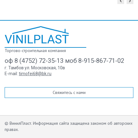
Торгово-строительная компания
оф 8 (4752) 72-35-13 моб 8-915-867-71-02
г. Тамбов ул. Московская, 10в
E-mail:
timofei68@bk.ru
Свяжитесь с нами
© ВинилПласт. Информация сайта защищена законом об авторских
правах.