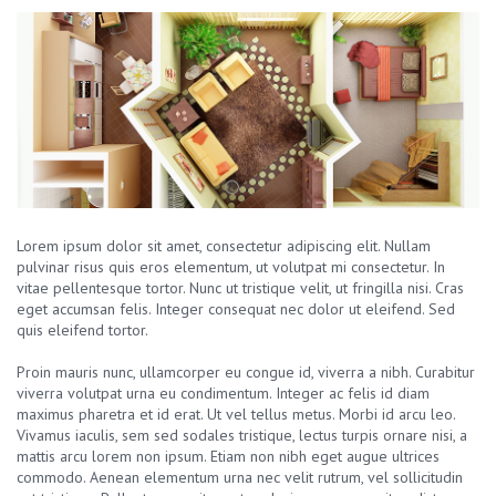
Lorem ipsum dolor sit amet, consectetur adipiscing elit. Nullam
pulvinar risus quis eros elementum, ut volutpat mi consectetur. In
vitae pellentesque tortor. Nunc ut tristique velit, ut fringilla nisi. Cras
eget accumsan felis. Integer consequat nec dolor ut eleifend. Sed
quis eleifend tortor.
Proin mauris nunc, ullamcorper eu congue id, viverra a nibh. Curabitur
viverra volutpat urna eu condimentum. Integer ac felis id diam
maximus pharetra et id erat. Ut vel tellus metus. Morbi id arcu leo.
Vivamus iaculis, sem sed sodales tristique, lectus turpis ornare nisi, a
mattis arcu lorem non ipsum. Etiam non nibh eget augue ultrices
commodo. Aenean elementum urna nec velit rutrum, vel sollicitudin