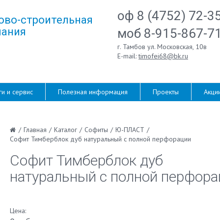
оф 8 (4752) 72-3
ово-строительная
ания
моб 8-915-867-7
г. Тамбов ул. Московская, 10в
E-mail:
timofei68@bk.ru
ги и сервис
Полезная информация
Проекты
Акци
/
Главная
/
Каталог
/
Софиты
/
Ю-ПЛАСТ
/
Софит Тимберблок дуб натуральный с полной перфорации
Софит Тимберблок дуб
натуральный с полной перфора
Цена: