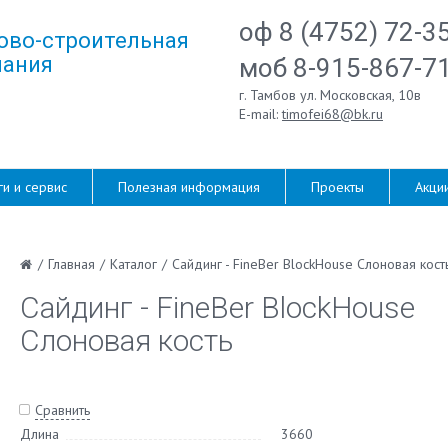
оф 8 (4752) 72-3
ово-строительная
ания
моб 8-915-867-7
г. Тамбов ул. Московская, 10в
E-mail:
timofei68@bk.ru
ги и сервис
Полезная информация
Проекты
Акци
/
Главная
/
Каталог
/
Сайдинг - FineBer BlockHouse Слоновая кост
Сайдинг - FineBer BlockHouse
Слоновая кость
Сравнить
Длина
3660