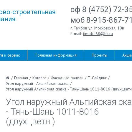
оф 8 (4752) 72-3
ово-строительная
ания
моб 8-915-867-7
г. Тамбов ул. Московская, 10в
E-mail:
timofei68@bk.ru
ги и сервис
Полезная информация
Проекты
Акци
/
Главная
/
Каталог
/
Фасадные панели
/
Т-Сайдинг
/
Угол наружный - Альпийская сказка
/
Угол наружный Альпийская сказка - Тянь-Шань 1011-8016 (двухцветн.
Угол наружный Альпийская ска
- Тянь-Шань 1011-8016
(двухцветн.)