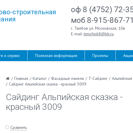
оф 8 (4752) 72-3
ово-строительная
ания
моб 8-915-867-7
г. Тамбов ул. Московская, 10в
E-mail:
timofei68@bk.ru
ги и сервис
Полезная информация
Проекты
Акци
/
Главная
/
Каталог
/
Фасадные панели
/
Т-Сайдинг
/
Альпийская 
/
Сайдинг Альпийская сказка - красный 3009
Сайдинг Альпийская сказка -
красный 3009
Сравнить