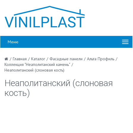
Меню
/
Главная
/
Каталог
/
Фасадные панели
/
Альта Профиль
/
Коллекция "Неаполитанский камень"
/
Неаполитанский (слоновая кость)
Неаполитанский (слоновая
кость)