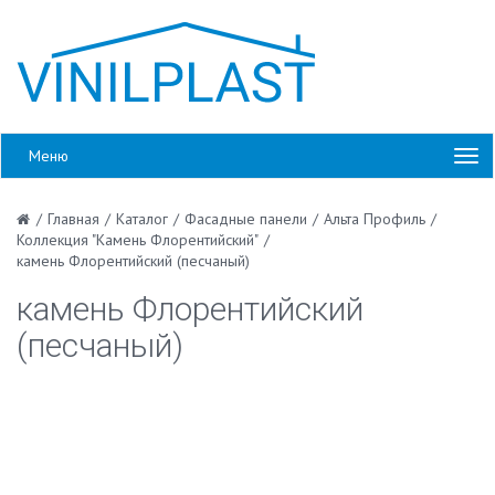
Меню
/
Главная
/
Каталог
/
Фасадные панели
/
Альта Профиль
/
Коллекция "Камень Флорентийский"
/
камень Флорентийский (песчаный)
камень Флорентийский
(песчаный)