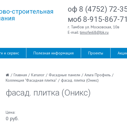
оф 8 (4752) 72-3
ово-строительная
ания
моб 8-915-867-7
г. Тамбов ул. Московская, 10в
E-mail:
timofei68@bk.ru
ги и сервис
Полезная информация
Проекты
Акци
/
Главная
/
Каталог
/
Фасадные панели
/
Альта Профиль
/
Коллекция "Фасадная плитка"
/
фасад. плитка (Оникс)
фасад. плитка (Оникс)
Цена:
0 руб.