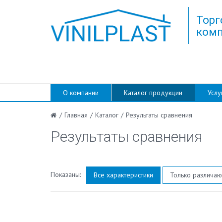
Торг
комп
О компании
Каталог продукции
Услу
/
Главная
/
Каталог
/
Результаты сравнения
Результаты сравнения
Показаны:
Все характеристики
Только различа