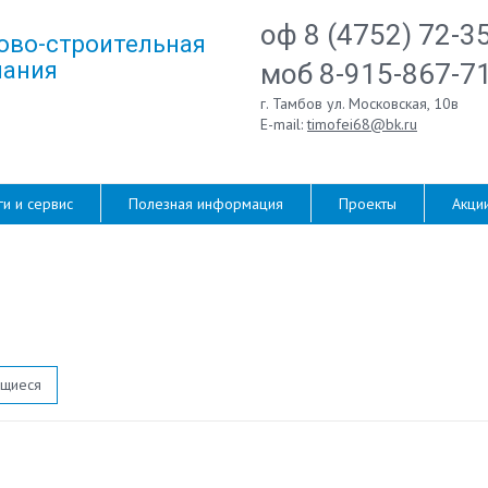
оф 8 (4752) 72-3
ово-строительная
ания
моб 8-915-867-7
г. Тамбов ул. Московская, 10в
E-mail:
timofei68@bk.ru
ги и сервис
Полезная информация
Проекты
Акци
ющиеся