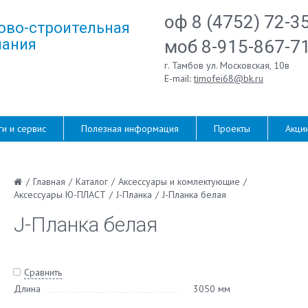
оф 8 (4752) 72-3
ово-строительная
ания
моб 8-915-867-7
г. Тамбов ул. Московская, 10в
E-mail:
timofei68@bk.ru
ги и сервис
Полезная информация
Проекты
Акци
/
Главная
/
Каталог
/
Аксессуары и комлектующие
/
Аксессуары Ю-ПЛАСТ
/
J-Планка
/
J-Планка белая
J-Планка белая
Сравнить
Длина
3050 мм