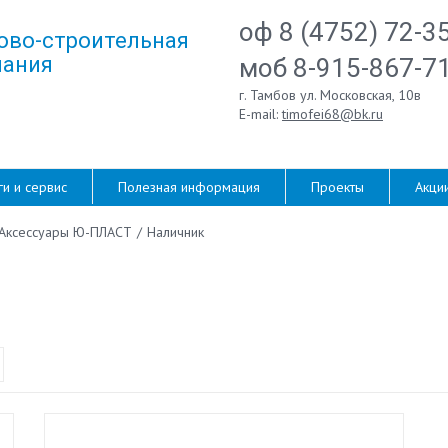
оф 8 (4752) 72-3
ово-строительная
ания
моб 8-915-867-7
г. Тамбов ул. Московская, 10в
E-mail:
timofei68@bk.ru
ги и сервис
Полезная информация
Проекты
Акци
Аксессуары Ю-ПЛАСТ
/
Наличник