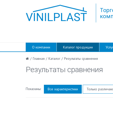
Торг
комп
О компании
Каталог продукции
Услу
/
Главная
/
Каталог
/
Результаты сравнения
Результаты сравнения
Показаны:
Все характеристики
Только различа