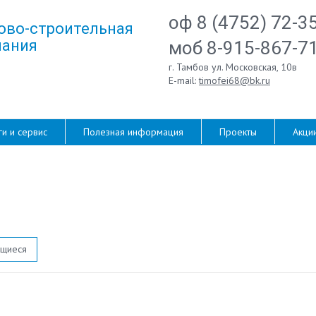
оф 8 (4752) 72-3
ово-строительная
ания
моб 8-915-867-7
г. Тамбов ул. Московская, 10в
E-mail:
timofei68@bk.ru
ги и сервис
Полезная информация
Проекты
Акци
ющиеся