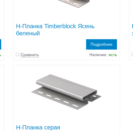
H-Планка Timberblock Ясень
беленый
Подробнее
ь
Сравнить
Наличие:
есть
H-Планка серая