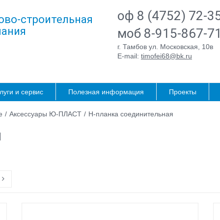
оф 8 (4752) 72-3
ово-строительная
ания
моб 8-915-867-7
г. Тамбов ул. Московская, 10в
E-mail:
timofei68@bk.ru
луги и сервис
Полезная информация
Проекты
е
/
Аксессуары Ю-ПЛАСТ
/
Н-планка соединительная
я