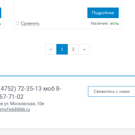
Подробнее
ь
Сравнить
Наличие:
есть
«
1
2
»
(4752) 72-35-13 моб 8-
Свяжитесь с нами
67-71-02
ов ул. Московская, 10в
imofei68@bk.ru