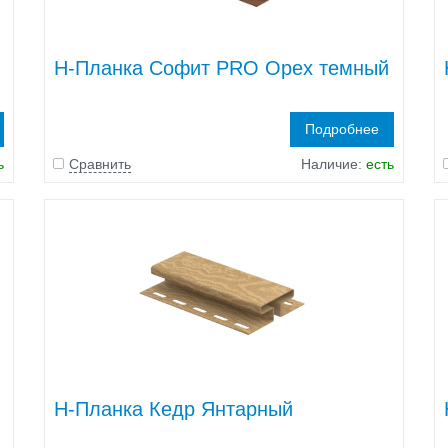
H-Планка Софит PRO Орех темный
Подробнее
ь
Сравнить
Наличие:
есть
H-Планка Кедр Янтарный