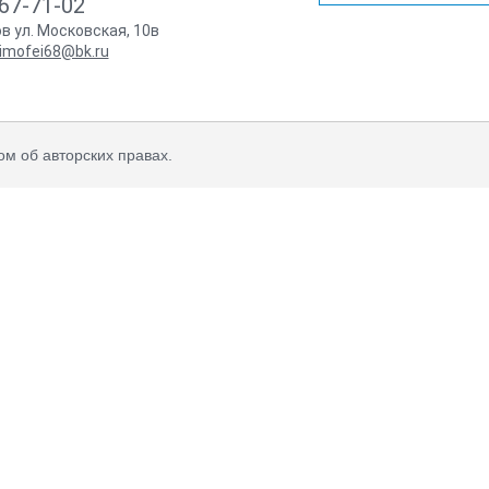
67-71-02
ов ул. Московская, 10в
imofei68@bk.ru
м об авторских правах.