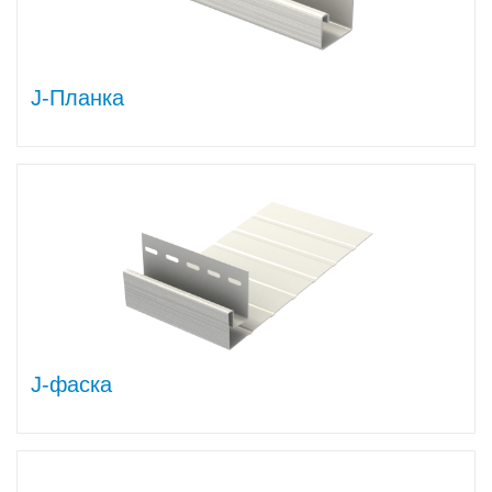
J-Планка
J-фаска