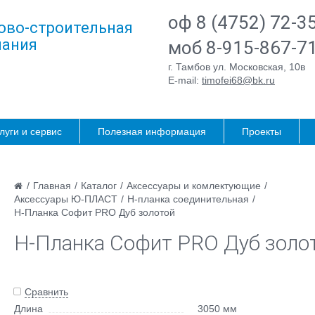
оф 8 (4752) 72-3
ово-строительная
ания
моб 8-915-867-7
г. Тамбов ул. Московская, 10в
E-mail:
timofei68@bk.ru
луги и сервис
Полезная информация
Проекты
/
Главная
/
Каталог
/
Аксессуары и комлектующие
/
Аксессуары Ю-ПЛАСТ
/
Н-планка соединительная
/
H-Планка Софит PRO Дуб золотой
H-Планка Софит PRO Дуб золо
Сравнить
Длина
3050 мм