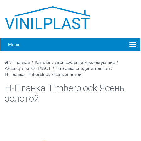
Меню
/
Главная
/
Каталог
/
Аксессуары и комлектующие
/
Аксессуары Ю-ПЛАСТ
/
Н-планка соединительная
/
H-Планка Timberblock Ясень золотой
H-Планка Timberblock Ясень
золотой