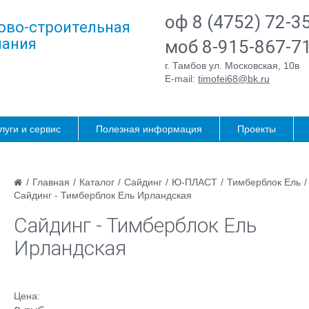
оф 8 (4752) 72-3
ово-строительная
ания
моб 8-915-867-7
г. Тамбов ул. Московская, 10в
E-mail:
timofei68@bk.ru
луги и сервис
Полезная информация
Проекты
/
Главная
/
Каталог
/
Сайдинг
/
Ю-ПЛАСТ
/
Тимберблок Ель
/
Сайдинг - Тимберблок Ель Ирландская
Сайдинг - Тимберблок Ель
Ирландская
Цена: