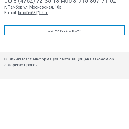
оф 8 (4752) 72-35-13 моб 8-915-867-71-02
г. Тамбов ул. Московская, 10в
E-mail:
timofei68@bk.ru
Свяжитесь с нами
© ВинилПласт. Информация сайта защищена законом об
авторских правах.