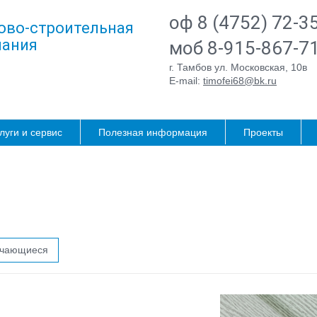
оф 8 (4752) 72-3
ово-строительная
ания
моб 8-915-867-7
г. Тамбов ул. Московская, 10в
E-mail:
timofei68@bk.ru
луги и сервис
Полезная информация
Проекты
ичающиеся