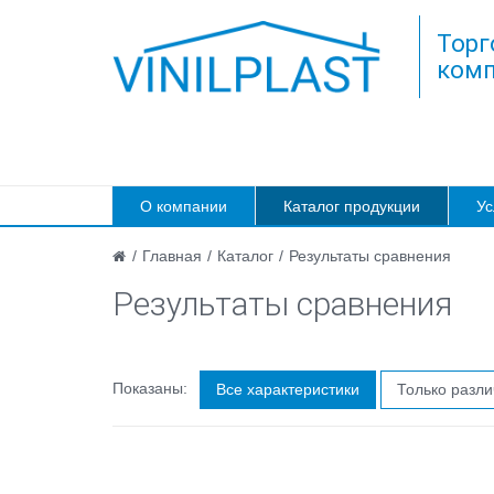
Торг
комп
О компании
Каталог продукции
Ус
/
Главная
/
Каталог
/
Результаты сравнения
Результаты сравнения
Показаны:
Все характеристики
Только разл