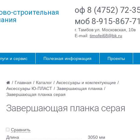
оф 8 (4752) 72-3
ово-строительная
ания
моб 8-915-867-7
г. Тамбов ул. Московская, 10в
E-mail:
timofei68@bk.ru
луги и сервис
Полезная информация
Проекты
/
Главная
/
Каталог
/
Аксессуары и комлектующие
/
Аксессуары Ю-ПЛАСТ
/
Завершающая планка
/
Завершающая планка серая
Завершающая планка серая
Сравнить
Длина
3050 мм