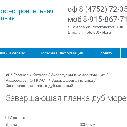
оф 8 (4752) 72-3
ово-строительная
ания
моб 8-915-867-7
г. Тамбов ул. Московская, 10в
E-mail:
timofei68@bk.ru
луги и сервис
Полезная информация
Проекты
/
Главная
/
Каталог
/
Аксессуары и комлектующие
/
Аксессуары Ю-ПЛАСТ
/
Завершающая планка
/
Завершающая планка дуб мореный
Завершающая планка дуб мор
Сравнить
Длина
3050 мм