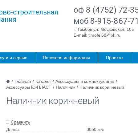
оф 8 (4752) 72-3
ово-строительная
ания
моб 8-915-867-7
г. Тамбов ул. Московская, 10в
E-mail:
timofei68@bk.ru
луги и сервис
Полезная информация
Проекты
/
Главная
/
Каталог
/
Аксессуары и комлектующие
/
Аксессуары Ю-ПЛАСТ
/
Наличник
/
Наличник коричневый
Наличник коричневый
Сравнить
Длина
3050 мм