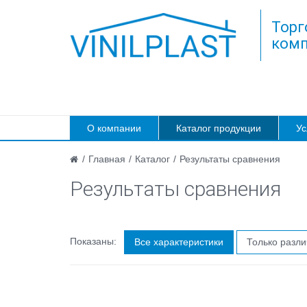
Торг
комп
О компании
Каталог продукции
Ус
/
Главная
/
Каталог
/
Результаты сравнения
Результаты сравнения
Показаны:
Все характеристики
Только разл