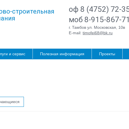
оф 8 (4752) 72-3
ово-строительная
ания
моб 8-915-867-7
г. Тамбов ул. Московская, 10в
E-mail:
timofei68@bk.ru
луги и сервис
Полезная информация
Проекты
ичающиеся