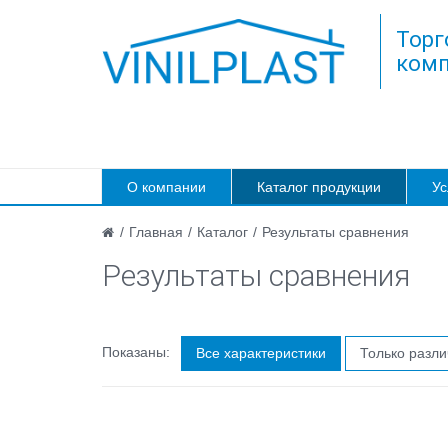
Торг
комп
О компании
Каталог продукции
Ус
/
Главная
/
Каталог
/
Результаты сравнения
Результаты сравнения
Показаны:
Все характеристики
Только разл