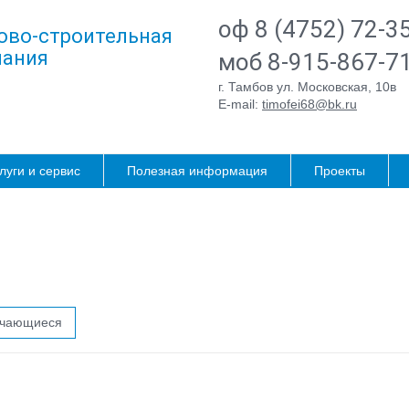
оф 8 (4752) 72-3
ово-строительная
ания
моб 8-915-867-7
г. Тамбов ул. Московская, 10в
E-mail:
timofei68@bk.ru
луги и сервис
Полезная информация
Проекты
ичающиеся