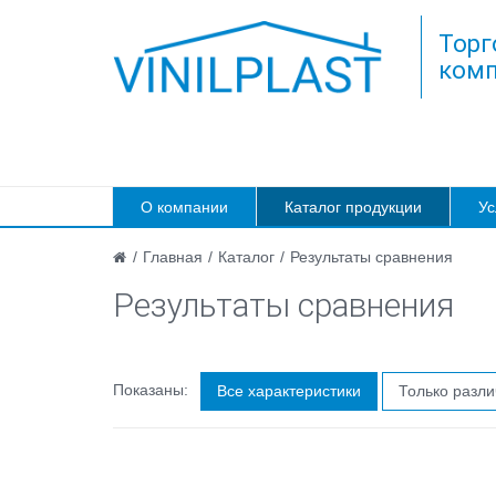
Торг
комп
О компании
Каталог продукции
Ус
/
Главная
/
Каталог
/
Результаты сравнения
Результаты сравнения
Показаны:
Все характеристики
Только разл